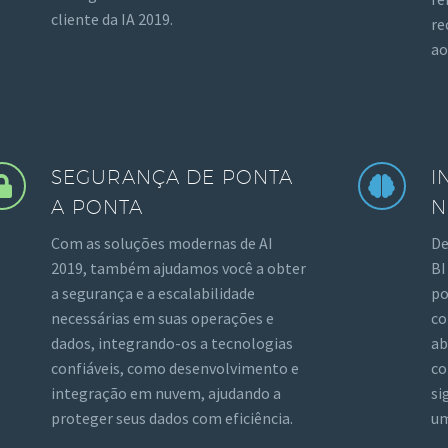
cliente da IA 2019.
re
ao
SEGURANÇA DE PONTA
I
A PONTA
N
Com as soluções modernas de AI
De
2019, também ajudamos você a obter
BI
a segurança e a escalabilidade
po
necessárias em suas operações e
co
dados, integrando-os a tecnologias
ab
confiáveis, como desenvolvimento e
co
integração em nuvem, ajudando a
si
proteger seus dados com eficiência.
um