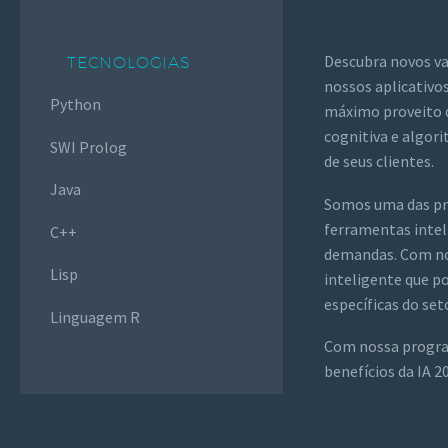
Descubra novos va
TECNOLOGIAS
nossos aplicativos
Python
máximo proveito de
cognitiva e algor
SWI Prolog
de seus clientes.
Java
Somos uma das pri
ferramentas intel
C++
demandas. Com nos
Lisp
inteligente que p
específicas do set
Linguagem R
Com nossa program
benefícios da IA ​