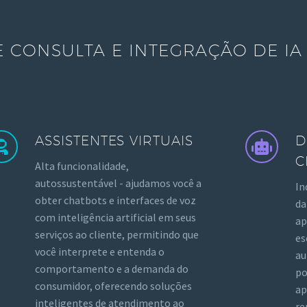
 CONSULTA E INTEGRAÇÃO DE IA 
ASSISTENTES VIRTUAIS
D
C
Alta funcionalidade,
autossustentável - ajudamos você a
In
obter chatbots e interfaces de voz
da
com inteligência artificial em seus
ap
serviços ao cliente, permitindo que
es
você interprete e entenda o
au
comportamento e a demanda do
po
consumidor, oferecendo soluções
ap
inteligentes de atendimento ao
re