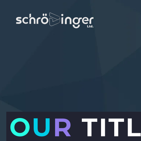
O
U
R
TIT