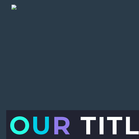
O
U
R
TIT