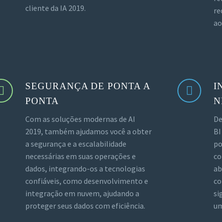
cliente da IA 2019.
re
ao
SEGURANÇA DE PONTA A
I
PONTA
N
Com as soluções modernas de AI
De
2019, também ajudamos você a obter
BI
a segurança e a escalabilidade
po
necessárias em suas operações e
co
dados, integrando-os a tecnologias
ab
confiáveis, como desenvolvimento e
co
integração em nuvem, ajudando a
si
proteger seus dados com eficiência.
um