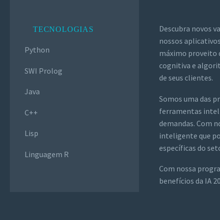
Descubra novos va
TECNOLOGIAS
nossos aplicativos
Python
máximo proveito de
cognitiva e algor
SWI Prolog
de seus clientes.
Java
Somos uma das pri
ferramentas intel
C++
demandas. Com nos
Lisp
inteligente que p
específicas do set
Linguagem R
Com nossa program
benefícios da IA ​