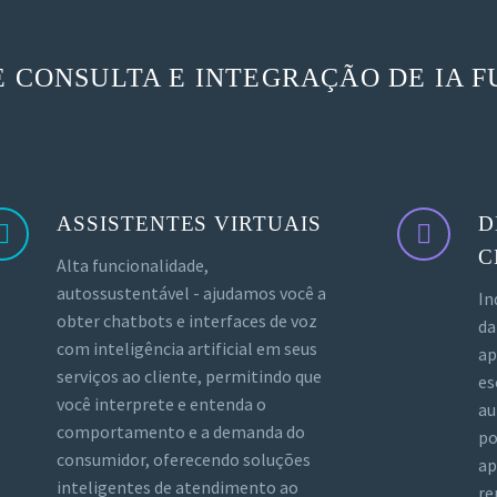
E CONSULTA E INTEGRAÇÃO DE IA F
ASSISTENTES VIRTUAIS
D
C
Alta funcionalidade,
autossustentável - ajudamos você a
In
obter chatbots e interfaces de voz
da
com inteligência artificial em seus
ap
serviços ao cliente, permitindo que
es
você interprete e entenda o
au
comportamento e a demanda do
po
consumidor, oferecendo soluções
ap
inteligentes de atendimento ao
re